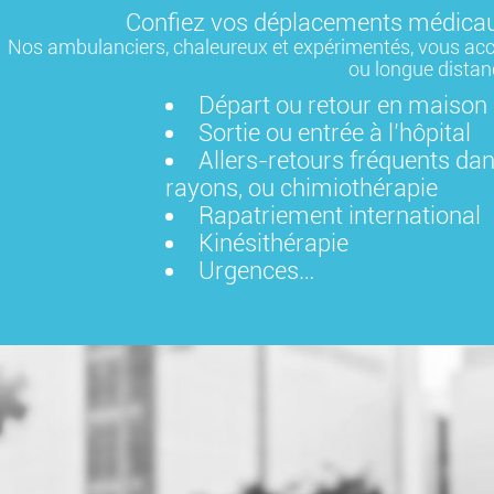
Confiez vos déplacements médicaux
Nos ambulanciers, chaleureux et expérimentés, vous acc
ou longue distan
Départ ou retour en maison 
Sortie ou entrée à l’hôpital
Allers-retours fréquents dans
rayons, ou chimiothérapie
Rapatriement international
Kinésithérapie
Urgences…