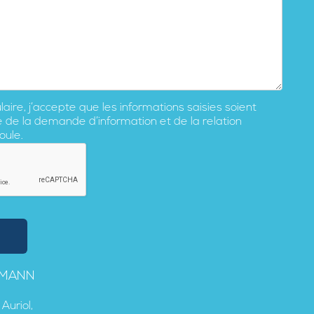
ire, j’accepte que les informations saisies soient
e de la demande d’information et de la relation
oule.
TMANN
Auriol,