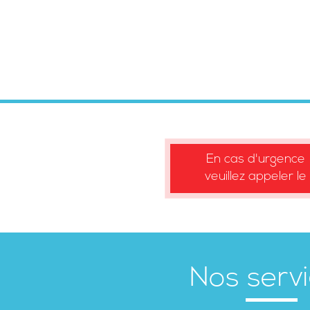
En cas d'urgence
veuillez appeler le
Nos serv