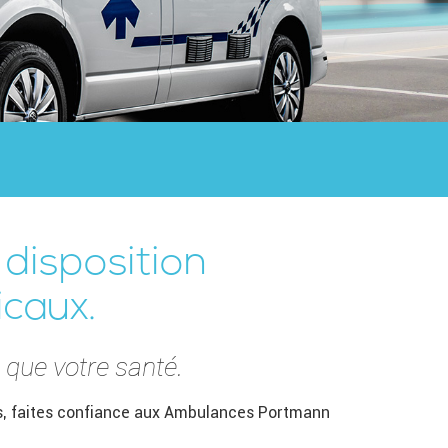
disposition
caux.
 que votre santé.
urs, faites confiance aux Ambulances Portmann