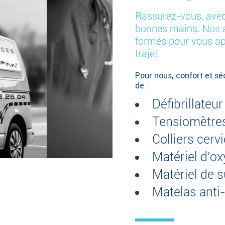
Rassurez-vous, ave
bonnes mains. Nos a
formés pour vous app
trajet.
Pour nous, confort et sé
de :
Défibrillate
Tensiomètre
Colliers cerv
Matériel d’o
Matériel de s
Matelas anti