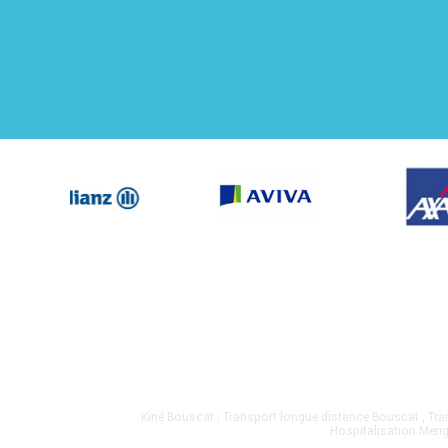
Kiné Bouscat
,
Transport longue distance Bouscat
,
Tra
Hospitalisation Meri