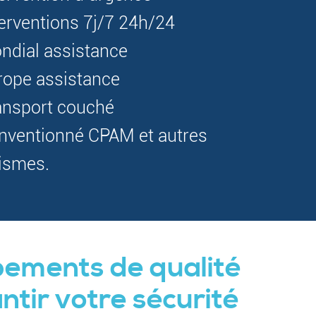
terventions 7j/7 24h/24
ndial assistance
rope assistance
ansport couché
nventionné CPAM et autres
ismes.
pements de qualité
ntir votre sécurité