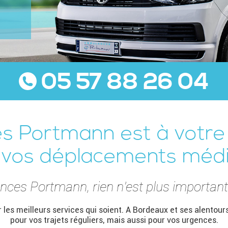
05 57 88 26 04
 Portmann est à votre 
 vos déplacements médi
ces Portmann, rien n’est plus important
 les meilleurs services qui soient. A Bordeaux et ses alento
pour vos trajets réguliers, mais aussi pour vos urgences.