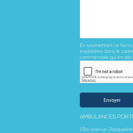
En soumettant ce formula
exploitées dans le cadr
commerciale qui en déc
AMBULANCES POR
1 Bis avenue Jacqueline 