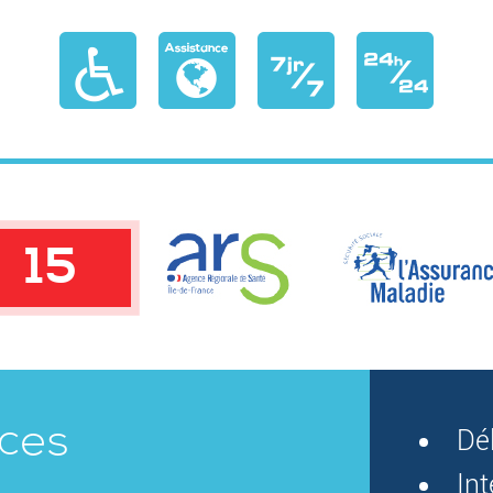
15
ices
Dé
In