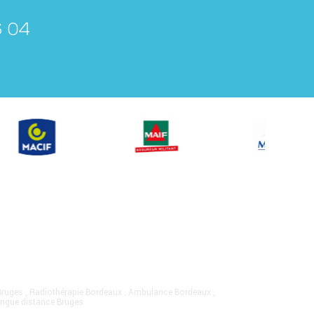
6 04
Bruges
,
Radiothérapie Bordeaux
,
Ambulance Bordeaux
,
ongue distance Bruges