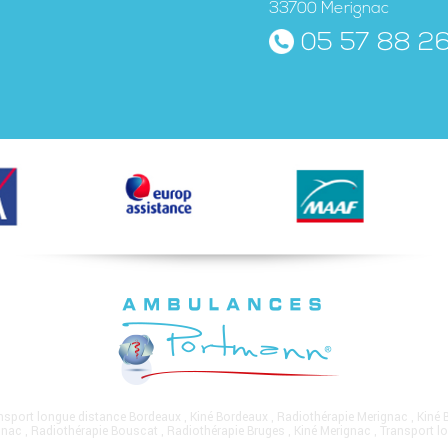
33700 Merignac
05 57 88 2
nsport longue distance Bordeaux
,
Kiné Bordeaux
,
Radiothérapie Merignac
,
Kiné 
gnac
,
Radiothérapie Bouscat
,
Radiothérapie Bruges
,
Kiné Merignac
,
Transport l