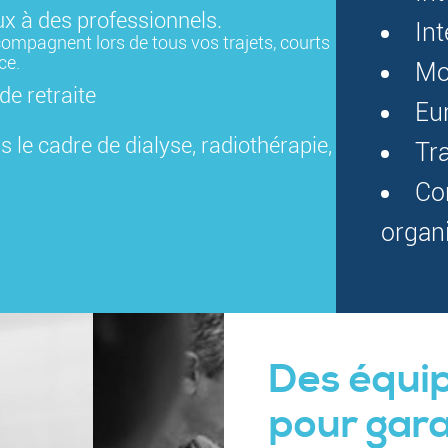
 à des professionnels.
In
ompagnent lors de tous vos trajets, courts
ce.
Mo
de retraite
Eu
 le cadre de dialyse, radiothérapie,
Tr
Co
organ
Des équi
pour gara