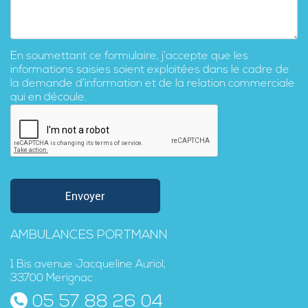
En soumettant ce formulaire, j’accepte que les
informations saisies soient exploitées dans le cadre de
la demande d’information et de la relation commerciale
qui en découle.
AMBULANCES PORTMANN
1 Bis avenue Jacqueline Auriol,
33700 Merignac
05 57 88 26 04