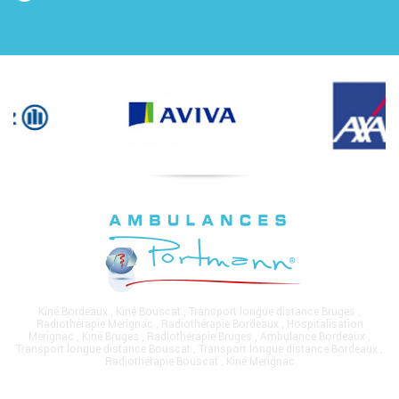
Kiné Bordeaux
,
Kiné Bouscat
,
Transport longue distance Bruges
,
Radiothérapie Merignac
,
Radiothérapie Bordeaux
,
Hospitalisation
Merignac
,
Kiné Bruges
,
Radiothérapie Bruges
,
Ambulance Bordeaux
,
Transport longue distance Bouscat
,
Transport longue distance Bordeaux
,
Radiothérapie Bouscat
,
Kiné Merignac