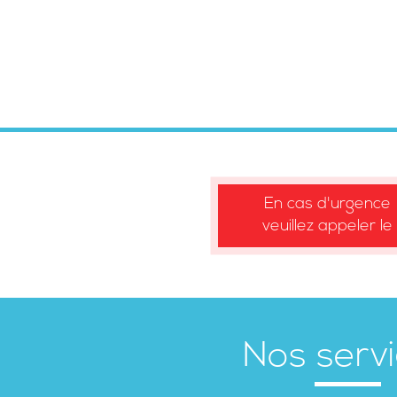
En cas d'urgence
veuillez appeler le
Nos serv