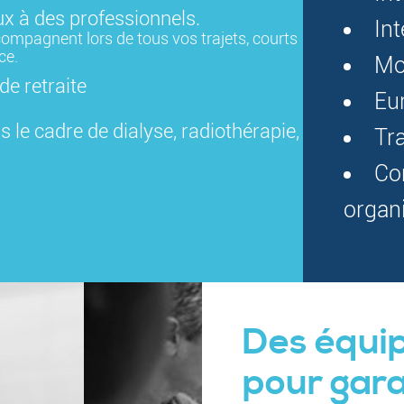
 à des professionnels.
In
ompagnent lors de tous vos trajets, courts
ce.
Mo
de retraite
Eu
 le cadre de dialyse, radiothérapie,
Tr
Co
organ
Des équi
pour gara