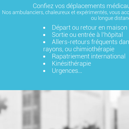
Confiez vos déplacements médicaux
Nos ambulanciers, chaleureux et expérimentés, vous acc
ou longue distan
Départ ou retour en maison 
Sortie ou entrée à l’hôpital
Allers-retours fréquents dans
rayons, ou chimiothérapie
Rapatriement international
Kinésithérapie
Urgences…