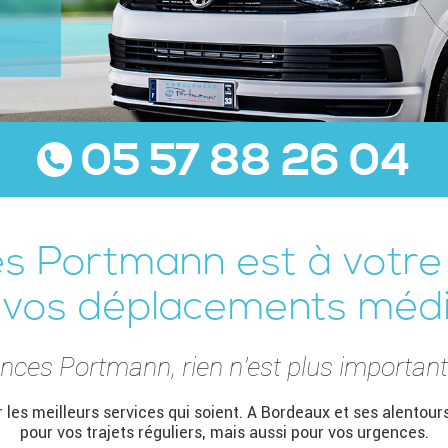
05 57 88 26 04
 Portmann est à votre 
 vos déplacements médi
ces Portmann, rien n’est plus important
 les meilleurs services qui soient. A Bordeaux et ses alento
pour vos trajets réguliers, mais aussi pour vos urgences.