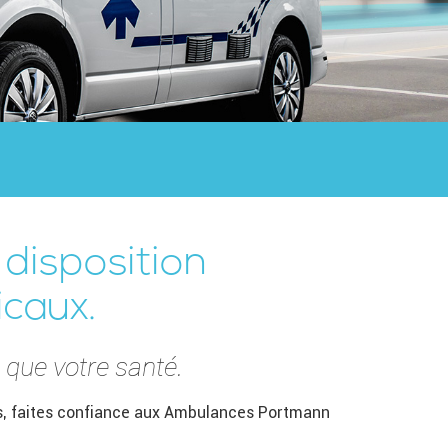
disposition
caux.
 que votre santé.
urs, faites confiance aux Ambulances Portmann