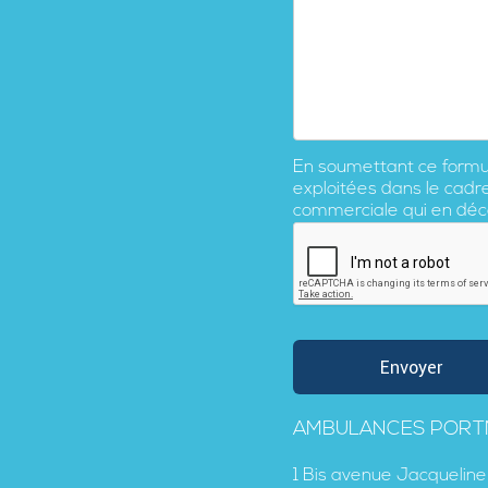
En soumettant ce formula
exploitées dans le cadr
commerciale qui en déc
AMBULANCES POR
1 Bis avenue Jacqueline 