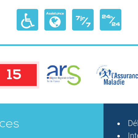
15
ices
Dé
In