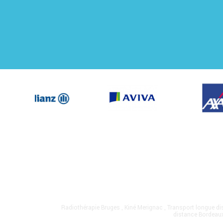
Radiothérapie Bruges
,
Kiné Merignac
,
Transport longue d
distance Bordeau