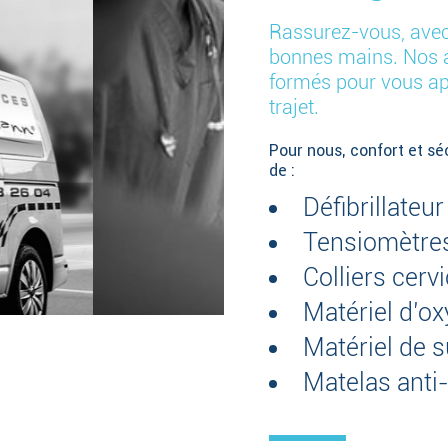
Rassurez-vous, ave
bonnes mains. Nos a
formés pour vous app
trajet.
Pour nous, confort et sé
de :
Défibrillate
Tensiomètre
Colliers cerv
Matériel d’o
Matériel de s
Matelas anti