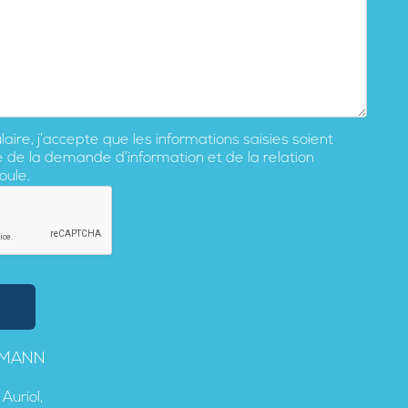
ire, j’accepte que les informations saisies soient
e de la demande d’information et de la relation
oule.
TMANN
Auriol,