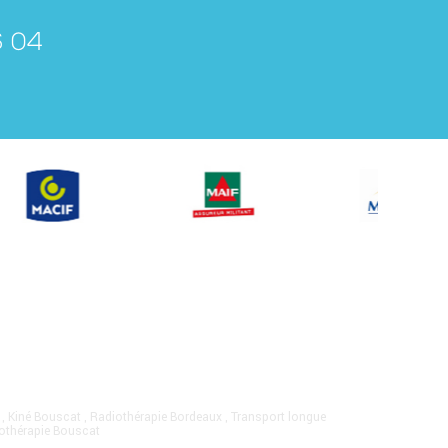
6 04
,
Kiné Bouscat
,
Radiothérapie Bordeaux
,
Transport longue
othérapie Bouscat