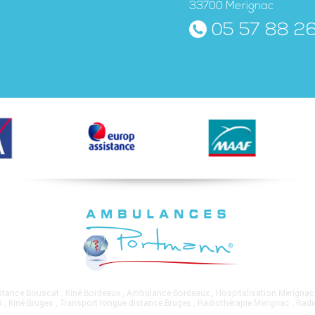
33700 Merignac
05 57 88 2
istance Bouscat
,
Kiné Bordeaux
,
Ambulance Bordeaux
,
Hospitalisation Merignac
x
,
Kiné Bruges
,
Transport longue distance Bruges
,
Radiothérapie Merignac
,
Radi