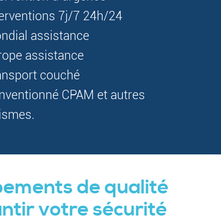
terventions 7j/7 24h/24
ndial assistance
rope assistance
ansport couché
nventionné CPAM et autres
ismes.
pements de qualité
ntir votre sécurité